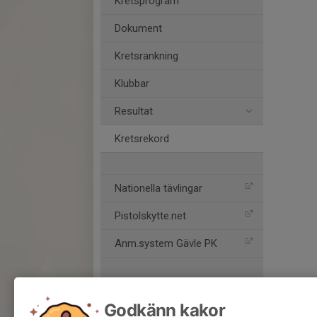
Kretsprogram
Dokument
Kretsrankning
Klubbar
Resultat
Kretsrekord
Nationella tävlingar
Pistolskytte.net
Anm.system Gävle PK
Godkänn kakor