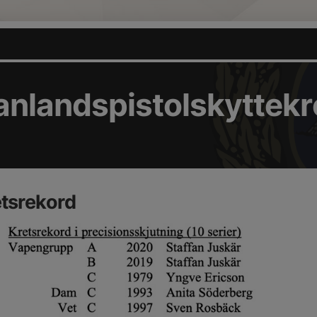
nlandspistolskyttekr
tsrekord