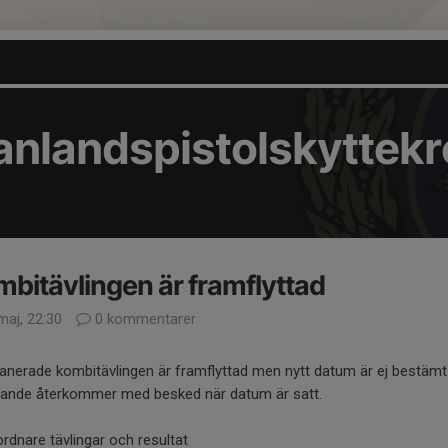
nlandspistolskyttekr
bitävlingen är framflyttad
maj, 22:30
0 kommentarer
anerade kombitävlingen är framflyttad men nytt datum är ej bestämt
tande återkommer med besked när datum är satt.
dnare tävlingar och resultat