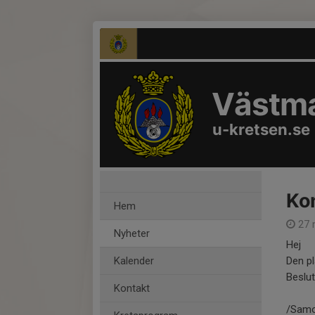
Västma
u-kretsen.se
Kom
Hem
27 
Nyheter
Hej
Kalender
Den pl
Beslu
Kontakt
/Samor