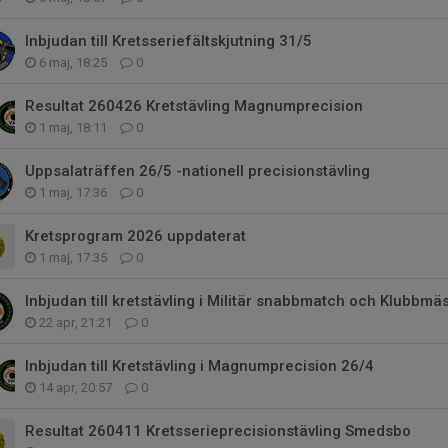
Inbjudan till Kretsseriefältskjutning 31/5
6 maj, 18:25
0
Resultat 260426 Kretstävling Magnumprecision
1 maj, 18:11
0
Uppsalaträffen 26/5 -nationell precisionstävling
1 maj, 17:36
0
Kretsprogram 2026 uppdaterat
1 maj, 17:35
0
Inbjudan till kretstävling i Militär snabbmatch och Klubbmä
22 apr, 21:21
0
Inbjudan till Kretstävling i Magnumprecision 26/4
14 apr, 20:57
0
Resultat 260411 Kretsserieprecisionstävling Smedsbo