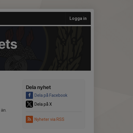
Logga in
ets
Dela nyhet
Dela på Facebook
Dela på X
 än.
Nyheter via RSS