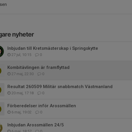
tsen
gare nyheter
Inbjudan till Kretsmästerskap i Springskytte
27 jul, 10:15
0
Kombitävlingen är framflyttad
27 maj, 22:30
0
Resultat 260509 Militär snabbmatch Västmanland
20 maj, 17:18
0
Förberedelser inför Arossmällen
6 maj, 19:02
0
Inbjudan Arossmällen 24/5
6 maj, 18:57
0