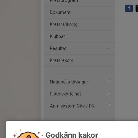
Kretsprogram
Dokument
Kretsrankning
Klubbar
Resultat
Kretsrekord
Nationella tävlingar
Pistolskytte.net
Anm.system Gävle PK
Godkänn kakor