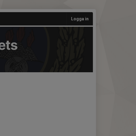
Logga in
ets