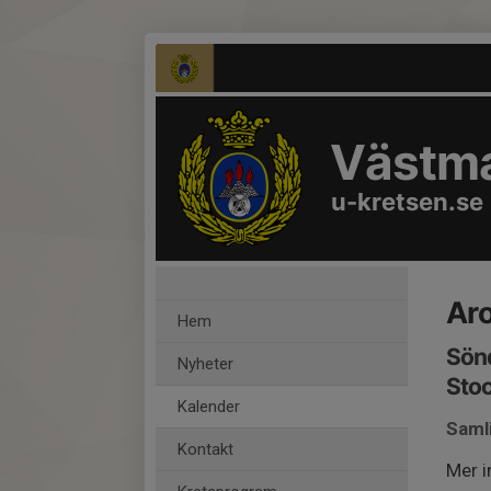
Västma
u-kretsen.se
Aro
Hem
Sön
Nyheter
Sto
Kalender
Saml
Kontakt
Mer 